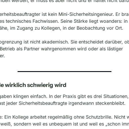
den werden, er muss es aber nicht und er haftet nicht dafü
erheitsbeauftragter ist kein Mini-Sicherheitsingenieur. Er bra
fes technisches Fachwissen. Seine Stärke liegt woanders: in 
ähe, im Zugang zu Kollegen, in der Beobachtung vor Ort.
grenzung ist nicht akademisch. Sie entscheidet darüber, ob
Betrieb als Partner wahrgenommen wird oder als lästiger 
er.
e wirklich schwierig wird
aben klingen einfach. In der Praxis gibt es drei Situationen, 
st jeder Sicherheitsbeauftragte irgendwann steckenbleibt.
e: Ein Kollege arbeitet regelmäßig ohne Schutzbrille. Nicht we
 weiß, sondern weil es unbequem ist und weil es „schon imm