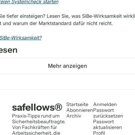
reien Systemcheck starten
ie tiefer einsteigen? Lesen Sie, was SiBe-Wirksamkeit wirkli
 und warum der Marktstandard dafür nicht reicht.
 SiBe-Wirksamkeit?
esen
Mehr anzeigen
safellows®
Startseite
Anmelden
Abonnieren
Passwort 
Praxis-Tipps rund um 
Archiv
zurücksetzen
Sicherheitsbeauftragte. 
Passwort 
Von Fachkräften für 
aktualisieren
Arbeitssicherheit, die 
Profil