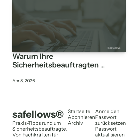
Warum Ihre 
Sicherheitsbeauftragten 
unsichtbar bleiben – und was 
das mit System zu tun hat
Apr 8, 2026
safellows®
Startseite
Anmelden
Abonnieren
Passwort 
Praxis-Tipps rund um 
Archiv
zurücksetzen
Sicherheitsbeauftragte. 
Passwort 
Von Fachkräften für 
aktualisieren