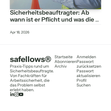
Sicherheitsbeauftragter: Ab 
wann ist er Pflicht und was die 
Gefährdungsbeurteilung 
wirklich entscheidet
Apr 18, 2026
safellows®
Startseite
Anmelden
Abonnieren
Passwort 
Praxis-Tipps rund um 
Archiv
zurücksetzen
Sicherheitsbeauftragte. 
Passwort 
Von Fachkräften für 
aktualisieren
Arbeitssicherheit, die 
Profil
das Problem selbst 
Suchen
erlebt haben.