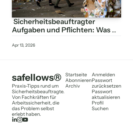
 Sicherheitsbeauftragter 
Aufgaben und Pflichten: Was 
die DGUV vorschreibt – und was 
wirklich zählt
Apr 13, 2026
safellows®
Startseite
Anmelden
Abonnieren
Passwort 
Praxis-Tipps rund um 
Archiv
zurücksetzen
Sicherheitsbeauftragte. 
Passwort 
Von Fachkräften für 
aktualisieren
Arbeitssicherheit, die 
Profil
das Problem selbst 
Suchen
erlebt haben.